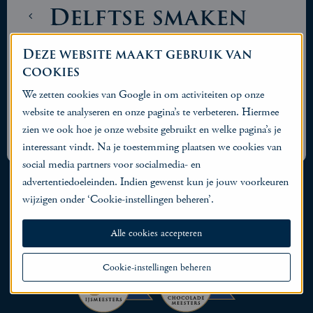
Delftse smaken
7 jaren geleden
door
Chocolaterie De Lelie
Deze website maakt gebruik van
Vandaag hebben we alle Delftse smaken in de spotlight Koffie ijs
cookies
van Kek - De koffiebar van Delft , Appeltaart van Kobus Kuch,
We zetten cookies van Google in om activiteiten op onze
Scheve Jan van Bakkerij de Diamante Ring, Aardbei van Bertos,
website te analyseren en onze pagina’s te verbeteren. Hiermee
Delftse Donder van Stads-Koffyhuis Delft en onze eigen
zien we ook hoe je onze website gebruikt en welke pagina’s je
Delftenaar niet te vergeten! Tot straks!
interessant vindt. Na je toestemming plaatsen we cookies van
social media partners voor socialmedia- en
advertentiedoeleinden. Indien gewenst kun je jouw voorkeuren
wijzigen onder ‘Cookie-instellingen beheren’.
Alle cookies accepteren
Cookie-instellingen beheren