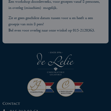
Een workshop doordeweeks, voor groepen vanaf 8 personen,
in overleg (misschien) mogelijk.
Zit er geen geschikte datum tussen voor u en heeft u een
groepje van min 8 pers?
Bel even voor overleg naar onze winkel op 015-2120363.
Contact