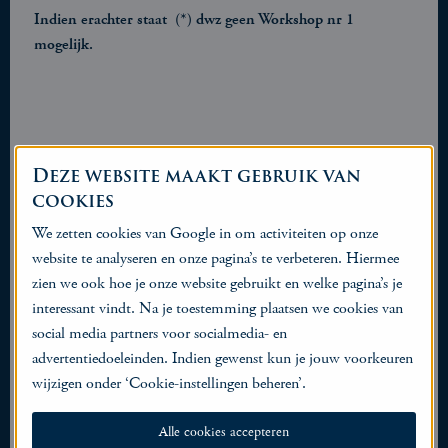
Indien erachter staat
(*) dwz geen Workshop nr 1
mogelijk.
Deze website maakt gebruik van
cookies
De nieuwe workshop datums voor het najaar online!!!
We zetten cookies van Google in om activiteiten op onze
Zaterdag 29 augustus
ochtend: Workshop 1 Bonbons
website te analyseren en onze pagina’s te verbeteren. Hiermee
maken... aanvang 10.30 uur.
VOL!!
zien we ook hoe je onze website gebruikt en welke pagina’s je
Zaterdag 29 augustus
middag: Workshop 4
interessant vindt. Na je toestemming plaatsen we cookies van
Chocoladeplakkaat... aanvang 14.00 uur.
social media partners voor socialmedia- en
advertentiedoeleinden. Indien gewenst kun je jouw voorkeuren
Zaterdag 12 september
ochtend: Workshop 5 Typisch
wijzigen onder ‘Cookie-instellingen beheren’.
Delft... aanvang 10.30 uur
VOL!!
Zaterdag 12 september
middag: Workshop 5 Typisch
Alle cookies accepteren
Delft... aanvang 14.00 uur.