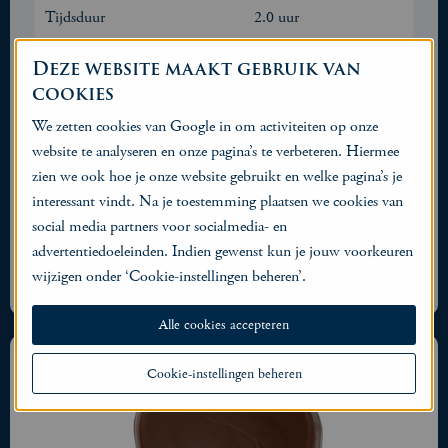
Tijdsduur
2.0 uur
Prijs p.p.
€50,00
Deze website maakt gebruik van
cookies
Aantal
We zetten cookies van Google in om activiteiten op onze
website te analyseren en onze pagina’s te verbeteren. Hiermee
zien we ook hoe je onze website gebruikt en welke pagina’s je
interessant vindt. Na je toestemming plaatsen we cookies van
social media partners voor socialmedia- en
advertentiedoeleinden. Indien gewenst kun je jouw voorkeuren
Klik hier voor extra informatie en uitleg
wijzigen onder ‘Cookie-instellingen beheren’.
Alle cookies accepteren
Cookie-instellingen beheren