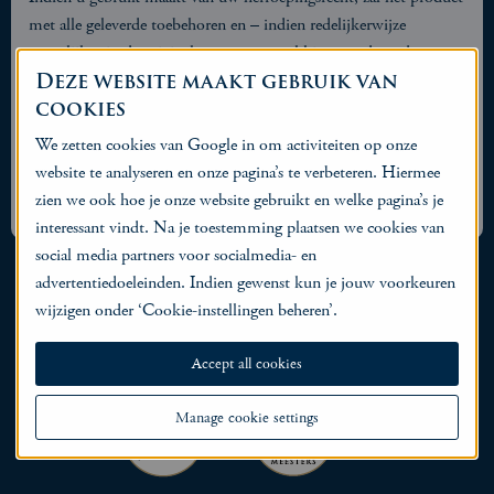
met alle geleverde toebehoren en – indien redelijkerwijze
mogelijk – in de originele staat en verpakking aan de ondernemer
Deze website maakt gebruik van
geretourneerd worden. Om gebruik te maken van dit recht kunt
cookies
u contact met ons opnemen via
info@chocolaterie.nl
. Wij zullen
vervolgens het verschuldigde orderbedrag binnen 14 dagen na
We zetten cookies van Google in om activiteiten op onze
aanmelding van uw retour terugstorten mits het product reeds in
website te analyseren en onze pagina’s te verbeteren. Hiermee
goede orde retour ontvangen is.
zien we ook hoe je onze website gebruikt en welke pagina’s je
interessant vindt. Na je toestemming plaatsen we cookies van
social media partners voor socialmedia- en
advertentiedoeleinden. Indien gewenst kun je jouw voorkeuren
wijzigen onder ‘Cookie-instellingen beheren’.
Accept all cookies
Manage cookie settings